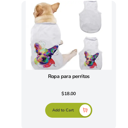
Ropa para perritos
$
18.00
Add to Cart