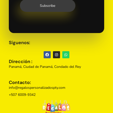
Síguenos:
Dirección :
Panamá, Ciudad de Panamá, Condado del Rey
Contacto:
info@regalospersonalizadospty.com
+507 6009-9342