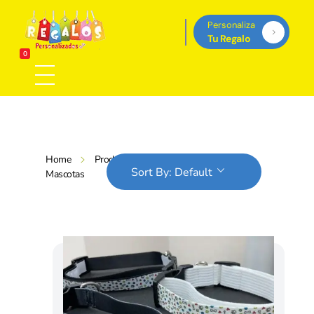
Personaliza
Tu Regalo
Regalos Personalizados Panamá
0
Tienda de regalos personalizados en Panama, perfectos para cada ocasión.
Home
Products
Tienda
Sort By:
Default
Mascotas