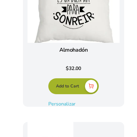
Almohadón
$
32.00
Add to Cart
Personalizar