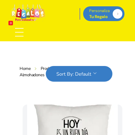
Personaliza
Tu Regalo
Regalos Personalizados Panamá
0
Tienda de regalos personalizados en Panama, perfectos para cada ocasión.
Home
Products
Tienda
Sort By:
Default
Almohadones