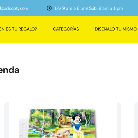
lizadospty.com
L-V 9 am a 6 pm/ Sab. 9 am a 1 pm
EN ES TU REGALO?
CATEGORÍAS
DISEÑALO TU MISMO
enda