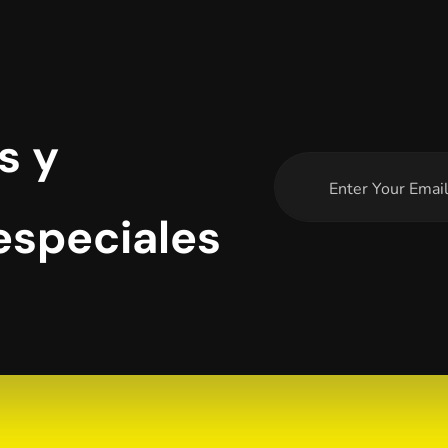
s y
especiales