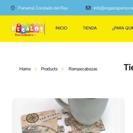
Panamá, Condado del Rey
info@regalospersona
INICIO
TIENDA
¿PARA QUI
Regalos Personalizados Panamá
Tienda de regalos personalizados en Panama, perfectos para cada ocasión.
Ti
Home
Products
Rompecabezas