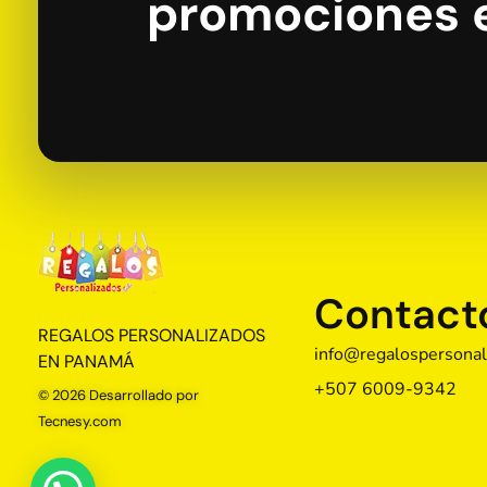
promociones 
Contact
Regalos Personalizados Panamá
Tienda de regalos personalizados en Panama, perfectos para cada ocasión.
REGALOS PERSONALIZADOS
info@regalospersonal
EN PANAMÁ
+507 6009-9342
© 2026 Desarrollado por
Tecnesy.com