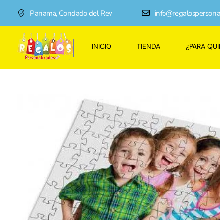
Panamá, Condado del Rey
info@regalospersona
INICIO
TIENDA
¿PARA QUI
Regalos Personalizados Panamá
Tienda de regalos personalizados en Panama, perfectos para cada ocasión.