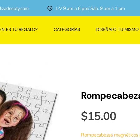
lizadospty.com
L-V 9 am a 6 pm/ Sab. 9 am a 1 pm
EN ES TU REGALO?
CATEGORÍAS
DISEÑALO TU MISMO
Rompecabeza
$
15.00
Rompecabezas magnéticos per