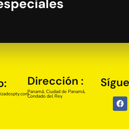
especiales
Dirección :
Sígue
o:
Panamá, Ciudad de Panamá,
izadospty.com
Condado del Rey