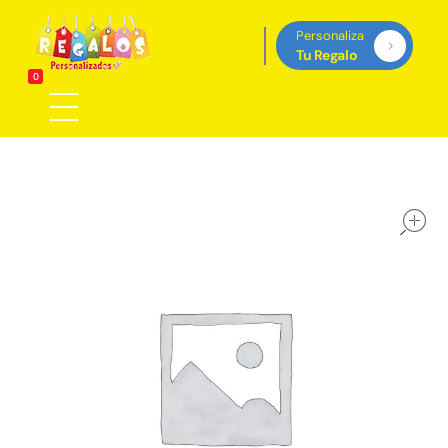
Personaliza
Tu Regalo
Regalos Personalizados Panamá
0
Tienda de regalos personalizados en Panama, perfectos para cada ocasión.