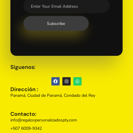
Síguenos:
Dirección :
Panamá, Ciudad de Panamá, Condado del Rey
Contacto:
info@regalospersonalizadospty.com
+507 6009-9342