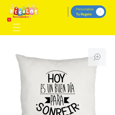
Personaliza
Tu Regalo
Regalos Personalizados Panamá
0
Tienda de regalos personalizados en Panama, perfectos para cada ocasión.
ope