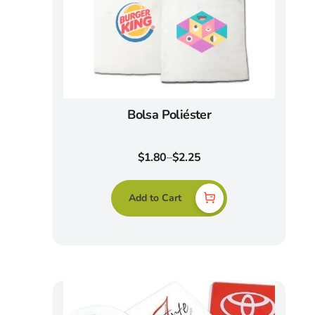
Bolsa Poliéster
$
1.80
–
$
2.25
Add to Cart