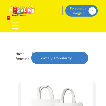
Personaliza
Tu Regalo
Regalos Personalizados Panamá
0
Tienda de regalos personalizados en Panama, perfectos para cada ocasión.
Home
Products
Tienda
Sort By:
Popularity
Empresas