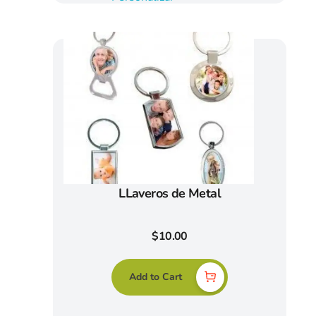
LLaveros de Metal
$
10.00
Add to Cart