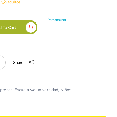
 y/o adultos.
Personalizar
d To Cart
Share
presas
,
Escuela y/o universidad
,
Niños