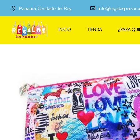
Panamá, Condado del Rey
info@regalospersona
INICIO
TIENDA
¿PARA QUI
Regalos Personalizados Panamá
Tienda de regalos personalizados en Panama, perfectos para cada ocasión.