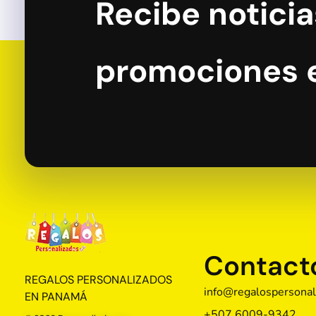
Recibe noticia
promociones 
Contact
Regalos Personalizados Panamá
Tienda de regalos personalizados en Panama, perfectos para cada ocasión.
REGALOS PERSONALIZADOS
info@regalospersonal
EN PANAMÁ
+507 6009-9342