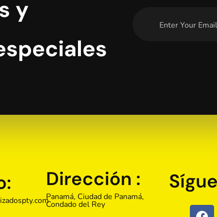
s y
especiales
Dirección :
Sígue
o:
Panamá, Ciudad de Panamá,
izadospty.com
Condado del Rey