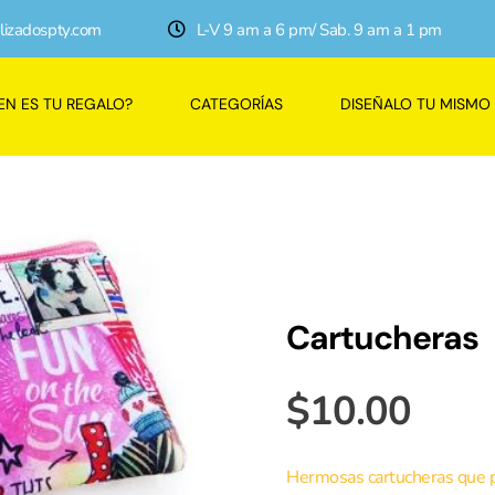
lizadospty.com
L-V 9 am a 6 pm/ Sab. 9 am a 1 pm
EN ES TU REGALO?
CATEGORÍAS
DISEÑALO TU MISMO
Cartucheras
$
10.00
Hermosas cartucheras que 