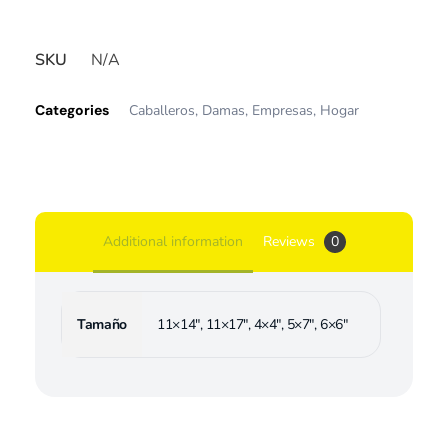
SKU
N/A
Categories
Caballeros
,
Damas
,
Empresas
,
Hogar
Additional information
Reviews
0
Tamaño
11×14", 11×17", 4×4", 5×7", 6×6"