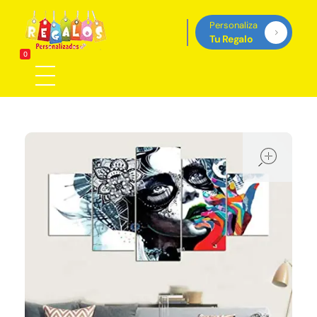
Personaliza
Tu Regalo
Regalos Personalizados Panamá
0
Tienda de regalos personalizados en Panama, perfectos para cada ocasión.
ope