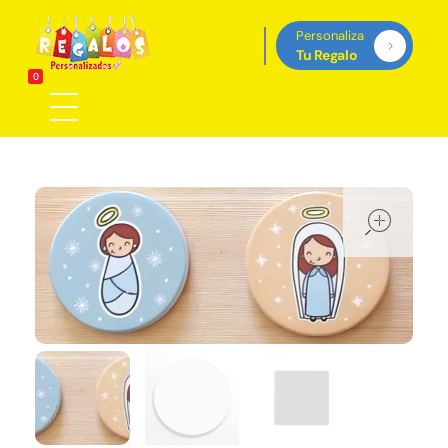
Personaliza
Tu Regalo
Regalos Personalizados Panamá
0
Tienda de regalos personalizados en Panama, perfectos para cada ocasión.
ope