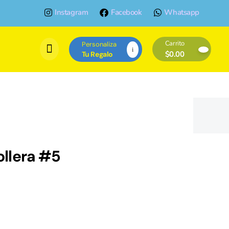
Instagram
Facebook
Whatsapp
Carrito
Personaliza
$
0.00
Tu Regalo
ollera #5