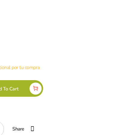
ional por tu compra
d To Cart
Share