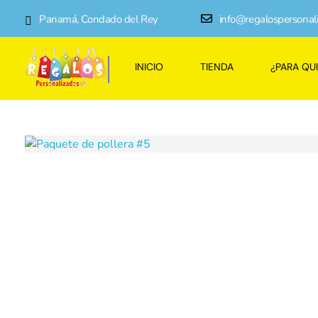
Panamá, Condado del Rey
info@regalospersonal
INICIO
TIENDA
¿PARA QU
Regalos Personalizados Panamá
Tienda de regalos personalizados en Panama, perfectos para cada ocasión.