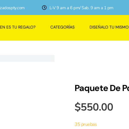
izadospty.com
L-V 9 am a 6 pm/ Sab. 9 am a 1 pm
IEN ES TU REGALO?
CATEGORÍAS
DISEÑALO TU MISMO
Paquete De P
$
550.00
35 pruebas