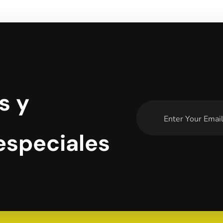
s y
especiales