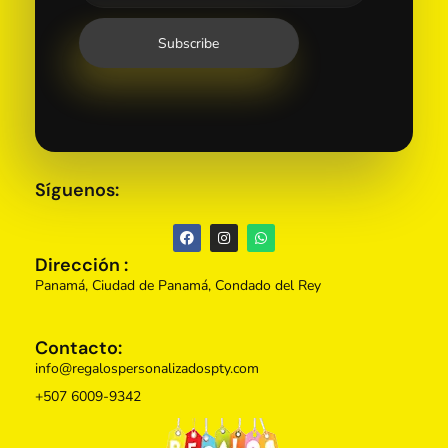
Síguenos:
Dirección :
Panamá, Ciudad de Panamá, Condado del Rey
Contacto:
info@regalospersonalizadospty.com
+507 6009-9342