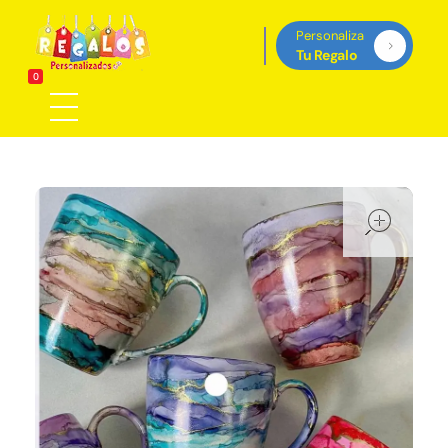
Personaliza
Tu Regalo
Regalos Personalizados Panamá
0
Tienda de regalos personalizados en Panama, perfectos para cada ocasión.
ope