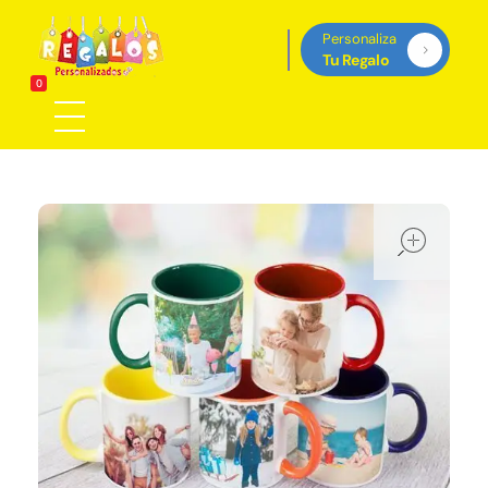
Personaliza
Tu Regalo
Regalos Personalizados Panamá
0
Tienda de regalos personalizados en Panama, perfectos para cada ocasión.
ope