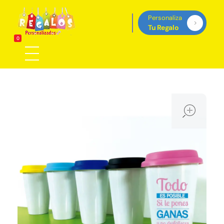
Personaliza
Tu Regalo
Regalos Personalizados Panamá
0
Tienda de regalos personalizados en Panama, perfectos para cada ocasión.
ope