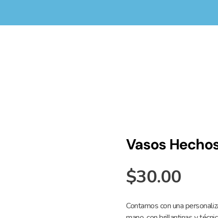
zadospty.com
L-V 9 am a 6 pm/ Sab. 9 am a 1 pm
Vasos Hecho
$
30.00
Contamos con una personaliza
mano, con brillantinas y técn