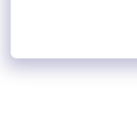
promociones 
Contact
Regalos Personalizados Panamá
Tienda de regalos personalizados en Panama, perfectos para cada ocasión.
REGALOS PERSONALIZADOS
EN PANAMÁ
info@regalospersonal
+507 6009-9342
© 2026 Desarrollado por
Tecnesy.com