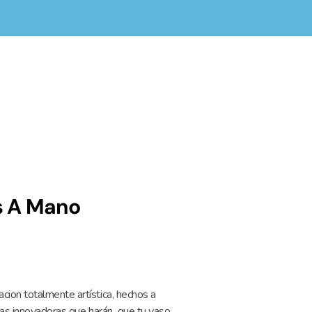
Instagram
Facebook
Whatsapp
Carrito
Personaliza
$
0.00
Tu Regalo
s A Mano
cion totalmente artística, hechos a
icas innovadoras que harán que tu vaso