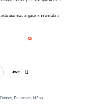
 texto que más te guste e informalo a
d To Cart
Share
Damas
,
Empresas
,
Niños