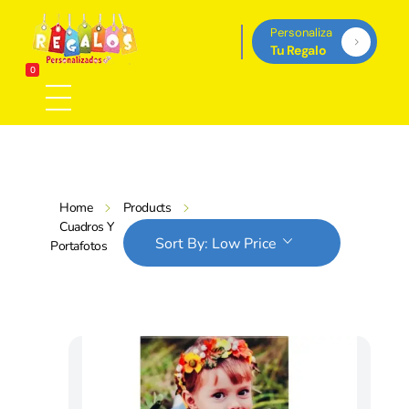
Personaliza
Tu Regalo
Regalos Personalizados Panamá
0
Tienda de regalos personalizados en Panama, perfectos para cada ocasión.
Home
Products
Cuadros Y
Tienda
Sort By:
Low Price
Portafotos