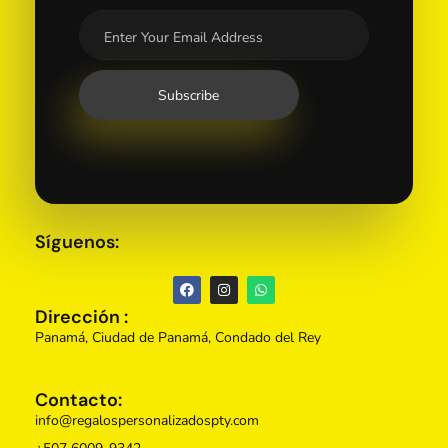
Síguenos:
Dirección :
Panamá, Ciudad de Panamá, Condado del Rey
Contacto:
info@regalospersonalizadospty.com