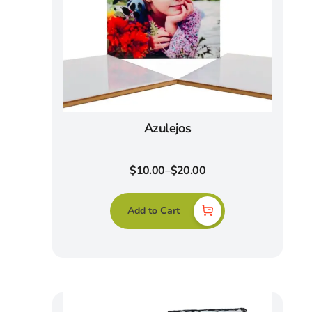
Azulejos
$
10.00
–
$
20.00
Add to Cart